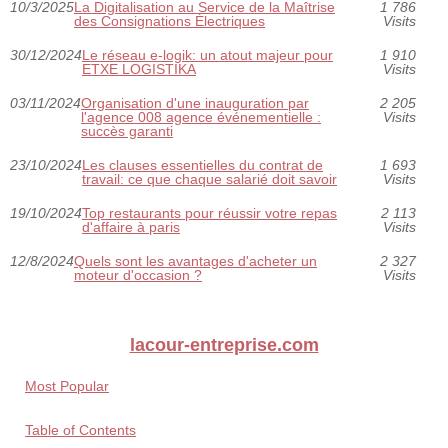
10/3/2025
La Digitalisation au Service de la Maîtrise
1 786
des Consignations Électriques
Visits
30/12/2024
Le réseau e-logik: un atout majeur pour
1 910
ETXE LOGISTIKA
Visits
03/11/2024
Organisation d'une inauguration par
2 205
l'agence 008 agence événementielle :
Visits
succès garanti
23/10/2024
Les clauses essentielles du contrat de
1 693
travail: ce que chaque salarié doit savoir
Visits
19/10/2024
Top restaurants pour réussir votre repas
2 113
d'affaire à paris
Visits
12/8/2024
Quels sont les avantages d'acheter un
2 327
moteur d'occasion ?
Visits
lacour-entreprise.com
Most Popular
Table of Contents