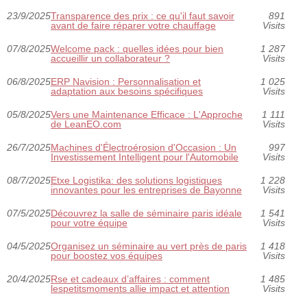
23/9/2025
Transparence des prix : ce qu'il faut savoir
891
avant de faire réparer votre chauffage
Visits
07/8/2025
Welcome pack : quelles idées pour bien
1 287
accueillir un collaborateur ?
Visits
06/8/2025
ERP Navision : Personnalisation et
1 025
adaptation aux besoins spécifiques
Visits
05/8/2025
Vers une Maintenance Efficace : L'Approche
1 111
de LeanEO.com
Visits
26/7/2025
Machines d'Électroérosion d'Occasion : Un
997
Investissement Intelligent pour l'Automobile
Visits
08/7/2025
Etxe Logistika: des solutions logistiques
1 228
innovantes pour les entreprises de Bayonne
Visits
07/5/2025
Découvrez la salle de séminaire paris idéale
1 541
pour votre équipe
Visits
04/5/2025
Organisez un séminaire au vert près de paris
1 418
pour boostez vos équipes
Visits
20/4/2025
Rse et cadeaux d’affaires : comment
1 485
lespetitsmoments allie impact et attention
Visits