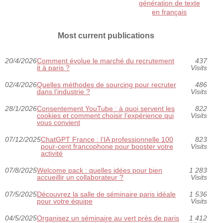
génération de texte
en français
Most current publications
20/4/2026
Comment évolue le marché du recrutement
437
it à paris ?
Visits
02/4/2026
Quelles méthodes de sourcing pour recruter
486
dans l’industrie ?
Visits
28/1/2026
Consentement YouTube : à quoi servent les
822
cookies et comment choisir l’expérience qui
Visits
vous convient
07/12/2025
ChatGPT France : l’IA professionnelle 100
823
pour-cent francophone pour booster votre
Visits
activité
07/8/2025
Welcome pack : quelles idées pour bien
1 283
accueillir un collaborateur ?
Visits
07/5/2025
Découvrez la salle de séminaire paris idéale
1 536
pour votre équipe
Visits
04/5/2025
Organisez un séminaire au vert près de paris
1 412