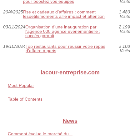
pour boostez vos équipes
Visits
20/4/2025
Rse et cadeaux d’affaires : comment
1 480
lespetitsmoments allie impact et attention
Visits
03/11/2024
Organisation d'une inauguration par
2 199
l'agence 008 agence événementielle :
Visits
succès garanti
19/10/2024
Top restaurants pour réussir votre repas
2 108
d'affaire à paris
Visits
lacour-entreprise.com
Most Popular
Table of Contents
News
Comment évolue le marché du...